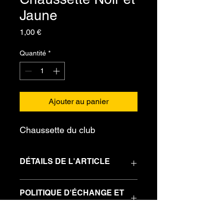
Jaune
Prix
1,00 €
Quantité
*
Ajouter au panier
Chaussette du club
DÉTAILS DE L'ARTICLE
Détails de l'article. C'est l'endroit 
POLITIQUE D'ÉCHANGE ET
idéal pour ajouter des informations 
DE REMBOURSEMENT
complémentaires à vos articles 
comme les tailles, les matières, les 