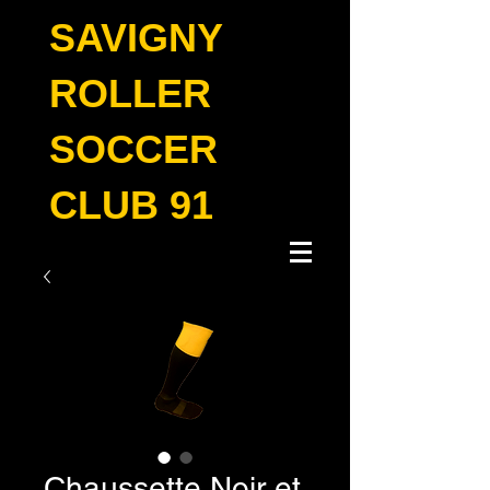
SAVIGNY
ROLLER
SOCCER
CLUB 91
Chaussette Noir et