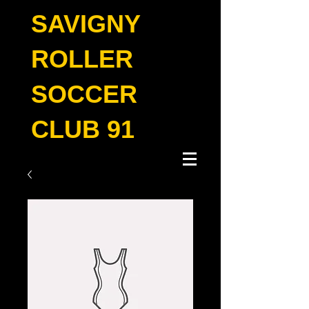
SAVIGNY
ROLLER
SOCCER
CLUB 91