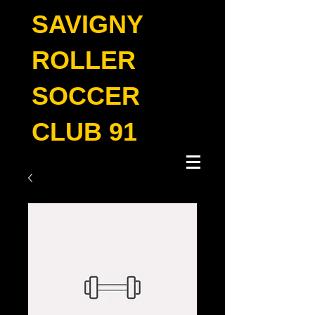
SAVIGNY
ROLLER
SOCCER
CLUB 91