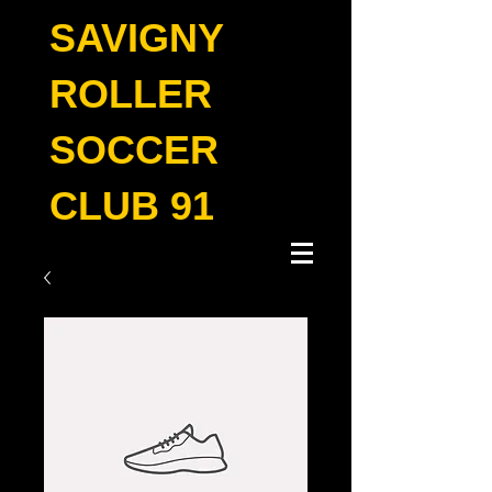
SAVIGNY
ROLLER
SOCCER
CLUB 91